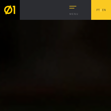
PT
|
EN
MENU